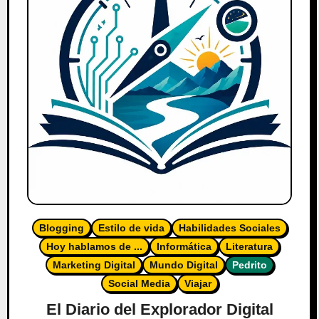
Blogging
Estilo de vida
Habilidades Sociales
Hoy hablamos de ...
Informática
Literatura
Marketing Digital
Mundo Digital
Pedrito
Social Media
Viajar
El Diario del Explorador Digital