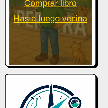
Comprar libro
Hasta luego vecina