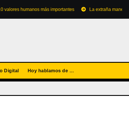
ores humanos más importantes
La extraña manera de conv
 Digital
Hoy hablamos de …