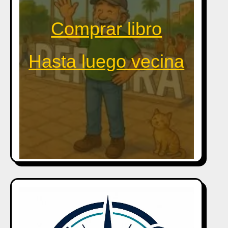
Comprar libro
Hasta luego vecina