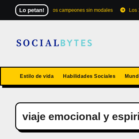
Saltar
Lo petan!
El Mundial de los campeones sin modales
Los 10 v
al
contenido
Estilo de vida
Habilidades Sociales
Mundo
viaje emocional y espir