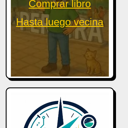
Comprar libro
Hasta luego vecina