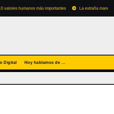
ores humanos más importantes
La extraña manera de conv
 Digital
Hoy hablamos de …