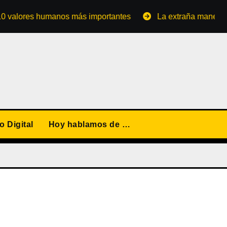
ores humanos más importantes
La extraña manera de conv
 Digital
Hoy hablamos de …