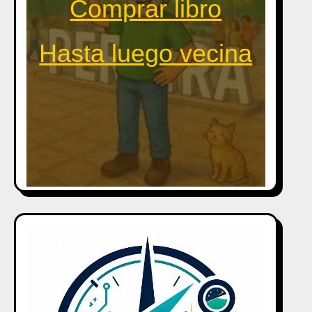
Comprar libro
Hasta luego vecina