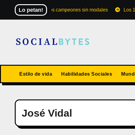
Saltar
Lo petan!
El Mundial de los campeones sin modales
Los 10 valo
al
contenido
Estilo de vida
Habilidades Sociales
Mundo
José Vidal