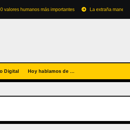
res humanos más importantes
La extraña manera de conve
 Digital
Hoy hablamos de …