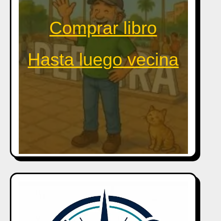
Comprar libro
Hasta luego vecina