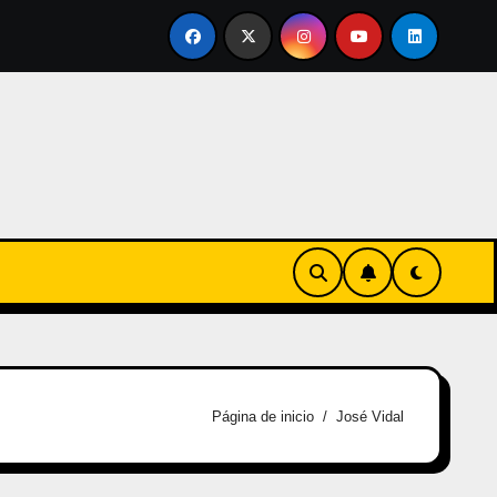
rtirse en familia
El primer tour de la India Chiquitina
Página de inicio
José Vidal