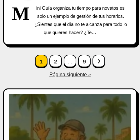
M
ini Guía organiza tu tiempo para novatos es
solo un ejemplo de gestión de tus horarios.
¿Sientes que el día no te alcanza para todo lo
que quieres hacer? ¿Te…
Paginación
1
2
…
9
de
Página siguiente »
entradas