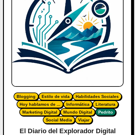
Blogging
Estilo de vida
Habilidades Sociales
Hoy hablamos de ...
Informática
Literatura
Marketing Digital
Mundo Digital
Pedrito
Social Media
Viajar
El Diario del Explorador Digital