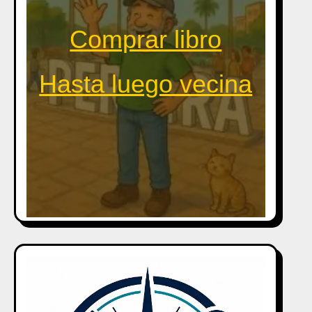
Comprar libro
Hasta luego vecina