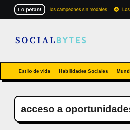
Saltar
Lo petan!
El Mundial de los campeones sin modales
Los 10 va
al
contenido
Estilo de vida
Habilidades Sociales
Mundo
acceso a oportunidade