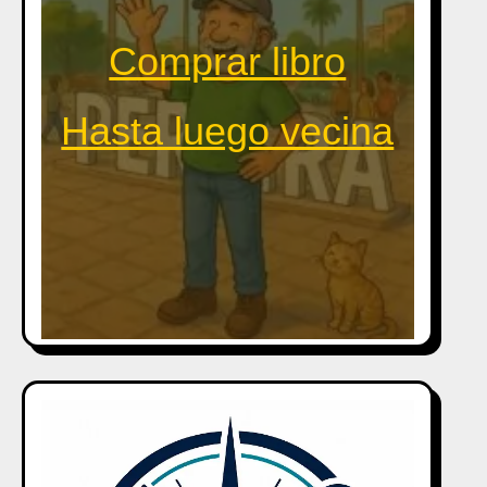
Comprar libro
Hasta luego vecina