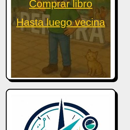
Comprar libro
Hasta luego vecina