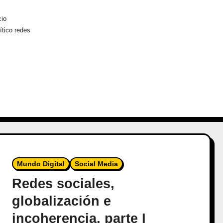
cio
rítico redes
Mundo Digital
Social Media
Redes sociales,
globalización e
incoherencia, parte I