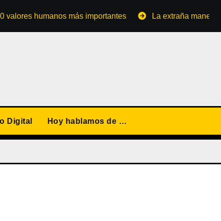
res humanos más importantes
La extraña manera de conve
 Digital
Hoy hablamos de …