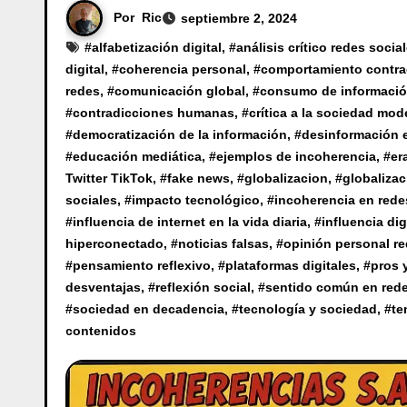
Por
Ric
septiembre 2, 2024
#
alfabetización digital
, #
análisis crítico redes socia
digital
, #
coherencia personal
, #
comportamiento contra
redes
, #
comunicación global
, #
consumo de informaci
#
contradicciones humanas
, #
crítica a la sociedad mod
#
democratización de la información
, #
desinformación e
#
educación mediática
, #
ejemplos de incoherencia
, #
er
Twitter TikTok
, #
fake news
, #
globalizacion
, #
globalizac
sociales
, #
impacto tecnológico
, #
incoherencia en rede
#
influencia de internet en la vida diaria
, #
influencia dig
hiperconectado
, #
noticias falsas
, #
opinión personal re
#
pensamiento reflexivo
, #
plataformas digitales
, #
pros 
desventajas
, #
reflexión social
, #
sentido común en rede
#
sociedad en decadencia
, #
tecnología y sociedad
, #
te
contenidos