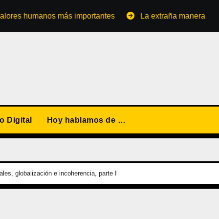
manos más importantes
La extraña manera de convertirse
 Digital
Hoy hablamos de …
les, globalización e incoherencia, parte I