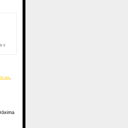
N X
ticas
.
próxima