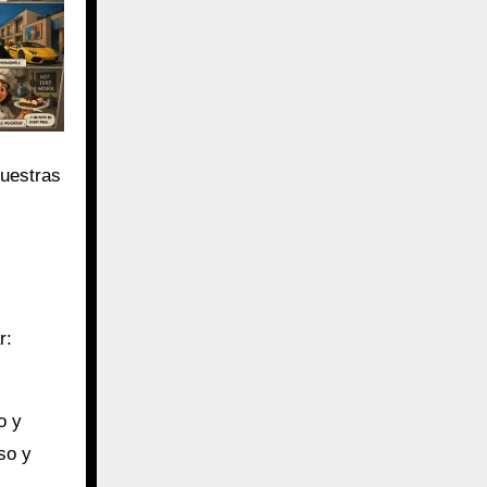
nuestras
r:
o y
so y