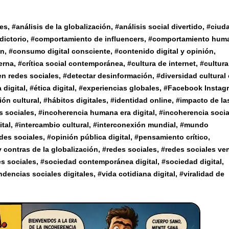
les
, #
análisis de la globalización
, #
análisis social divertido
, #
ciud
dictorio
, #
comportamiento de influencers
, #
comportamiento hum
ón
, #
consumo digital consciente
, #
contenido digital y opinión
,
erna
, #
crítica social contemporánea
, #
cultura de internet
, #
cultura
n redes sociales
, #
detectar desinformación
, #
diversidad cultural
a digital
, #
ética digital
, #
experiencias globales
, #
Facebook Instag
ión cultural
, #
hábitos digitales
, #
identidad online
, #
impacto de la
s sociales
, #
incoherencia humana era digital
, #
incoherencia socia
ital
, #
intercambio cultural
, #
interconexión mundial
, #
mundo
des sociales
, #
opinión pública digital
, #
pensamiento crítico
,
y contras de la globalización
, #
redes sociales
, #
redes sociales ven
s sociales
, #
sociedad contemporánea digital
, #
sociedad digital
,
ndencias sociales digitales
, #
vida cotidiana digital
, #
viralidad de