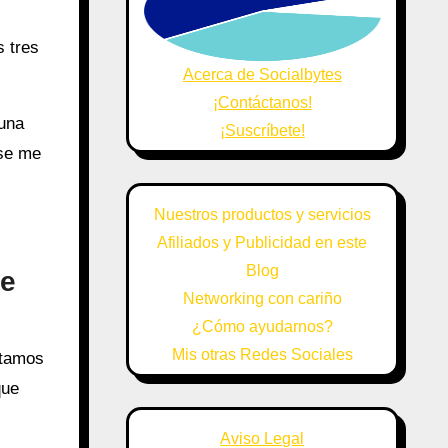
s tres
Acerca de Socialbytes
¡Contáctanos!
 una
¡Suscríbete!
 se me
Nuestros productos y servicios
Afiliados y Publicidad en este
Blog
ue
Networking con cariño
¿Cómo ayudarnos?
Mis otras Redes Sociales
rtamos
que
Aviso Legal