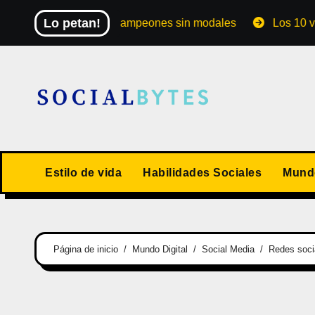
Saltar
Lo petan!
ndial de los campeones sin modales
Los 10 valores hu
al
contenido
Estilo de vida
Habilidades Sociales
Mundo
Página de inicio
Mundo Digital
Social Media
Redes socia