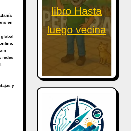
libro Hasta
adanía
ano en
luego vecina
 global
,
 online
,
ram
s redes
l
,
tajas y