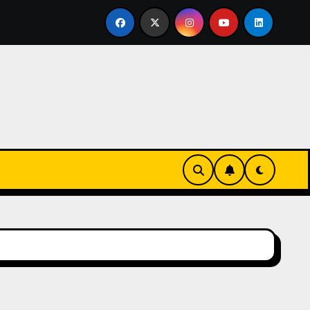
 en familia
El primer tour de la India Chiquitina