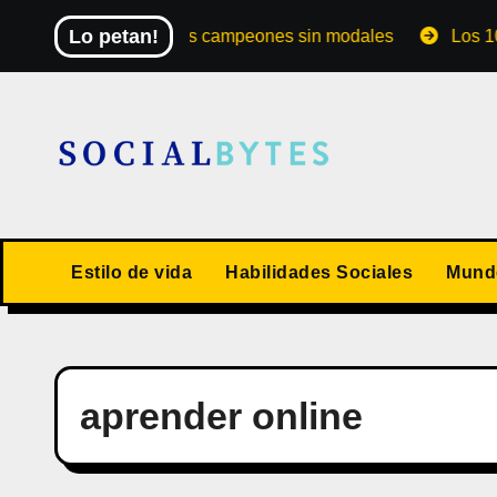
Saltar
Lo petan!
El Mundial de los campeones sin modales
Los 10 valo
al
contenido
Estilo de vida
Habilidades Sociales
Mundo
aprender online