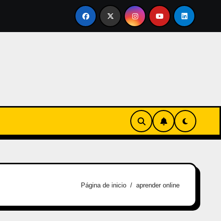
rtirse en familia
El primer tour de la India Chiquitina
Página de inicio
aprender online