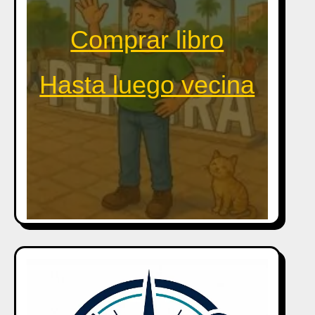
Comprar libro
Hasta luego vecina