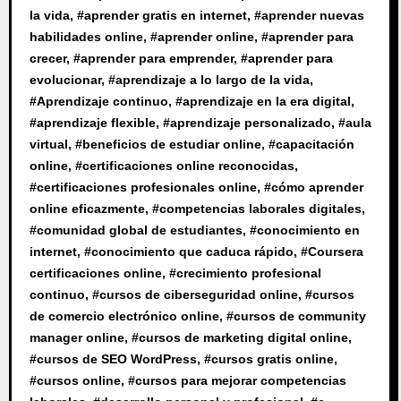
la vida
, #
aprender gratis en internet
, #
aprender nuevas
habilidades online
, #
aprender online
, #
aprender para
crecer
, #
aprender para emprender
, #
aprender para
evolucionar
, #
aprendizaje a lo largo de la vida
,
#
Aprendizaje continuo
, #
aprendizaje en la era digital
,
#
aprendizaje flexible
, #
aprendizaje personalizado
, #
aula
virtual
, #
beneficios de estudiar online
, #
capacitación
online
, #
certificaciones online reconocidas
,
#
certificaciones profesionales online
, #
cómo aprender
online eficazmente
, #
competencias laborales digitales
,
#
comunidad global de estudiantes
, #
conocimiento en
internet
, #
conocimiento que caduca rápido
, #
Coursera
certificaciones online
, #
crecimiento profesional
continuo
, #
cursos de ciberseguridad online
, #
cursos
de comercio electrónico online
, #
cursos de community
manager online
, #
cursos de marketing digital online
,
#
cursos de SEO WordPress
, #
cursos gratis online
,
#
cursos online
, #
cursos para mejorar competencias