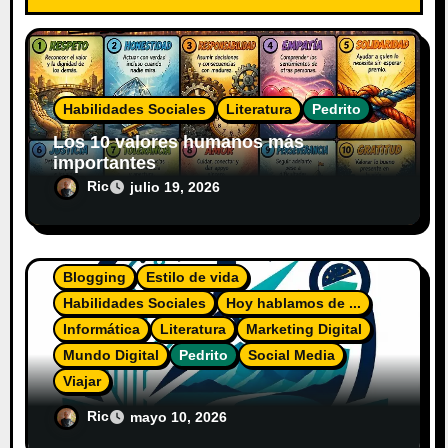
Habilidades Sociales
Literatura
Pedrito
Los 10 valores humanos más
importantes
Ric
julio 19, 2026
Blogging
Estilo de vida
Habilidades Sociales
Hoy hablamos de ...
Informática
Literatura
Marketing Digital
Mundo Digital
Pedrito
Social Media
Viajar
El Diario del Explorador Digital
Ric
mayo 10, 2026