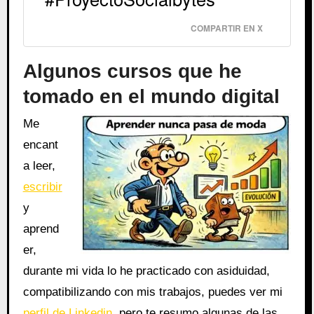
COMPARTIR EN X
Algunos cursos que he
tomado en el mundo digital
Me
encant
a leer,
escribir
y
aprend
er,
durante mi vida lo he practicado con asiduidad,
compatibilizando con mis trabajos, puedes ver mi
perfil de Linkedin
, pero te resumo algunas de las