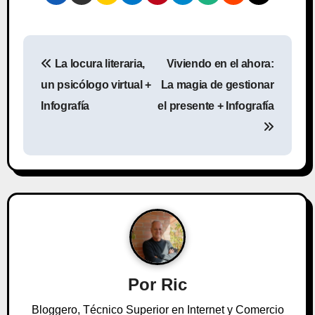
N
La locura literaria,
Viviendo en el ahora:
a
un psicólogo virtual +
La magia de gestionar
v
Infografía
el presente + Infografía
e
g
a
c
i
ó
Por
Ric
n
Bloggero, Técnico Superior en Internet y Comercio