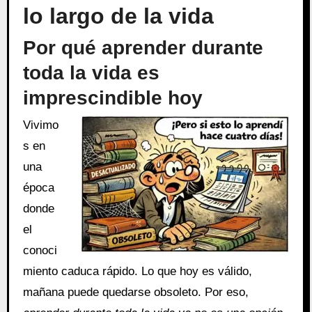
lo largo de la vida
Por qué aprender durante
toda la vida es
imprescindible hoy
Vivimo
s en
una
época
donde
el
conoci
miento caduca rápido. Lo que hoy es válido,
mañana puede quedarse obsoleto. Por eso,