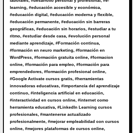
laborales
, #
desarrollo personal y profesional
, #
e-
learning
, #
educación accesible y económica
,
#
educación digital
, #
educación moderna y flexible
,
#
educación permanente
, #
educación sin barreras
geográficas
, #
educación sin horarios
, #
estudiar a tu
ritmo
, #
estudiar desde casa
, #
evolución personal
mediante aprendizaje
, #
Formación continua
,
#
formación en neuro marketing
, #
formación en
WordPress
, #
formación gratuita online
, #
formacion
online
, #
formación para empleo
, #
formación para
emprendedores
, #
formación profesional online
,
#
Google Activate cursos gratis
, #
herramientas
innovadoras educativas
, #
importancia del aprendizaje
continuo
, #
inteligencia artificial en educación
,
#
interactividad en cursos online
, #
internet como
herramienta educativa
, #
LinkedIn Learning cursos
profesionales
, #
mantenerse actualizado
profesionalmente
, #
mejorar empleabilidad con cursos
online
, #
mejores plataformas de cursos online
,