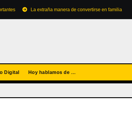
s
La extraña manera de convertirse en familia
El p
 Digital
Hoy hablamos de …