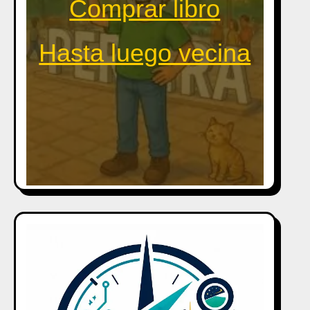
Comprar libro
Hasta luego vecina