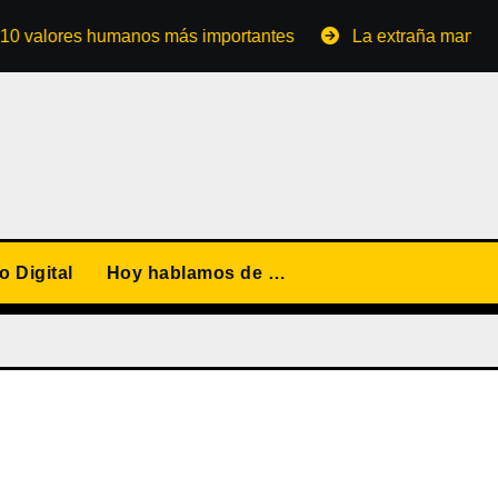
ores humanos más importantes
La extraña manera de con
 Digital
Hoy hablamos de …