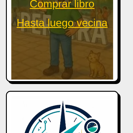
Comprar libro
Hasta luego vecina