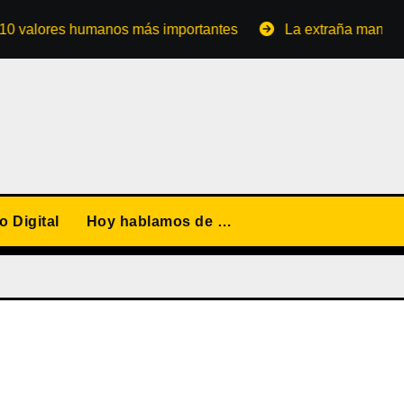
ores humanos más importantes
La extraña manera de conv
 Digital
Hoy hablamos de …