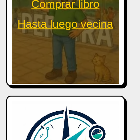
Comprar libro
Hasta luego vecina