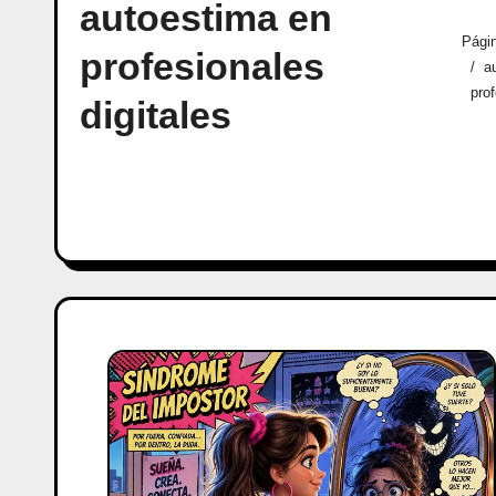
autoestima en
Págin
profesionales
a
prof
digitales