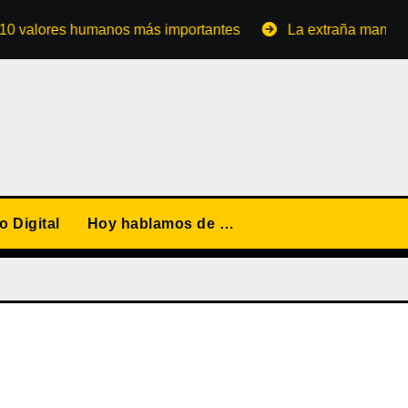
ores humanos más importantes
La extraña manera de conv
 Digital
Hoy hablamos de …