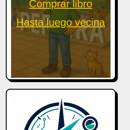
Comprar libro
Hasta luego vecina