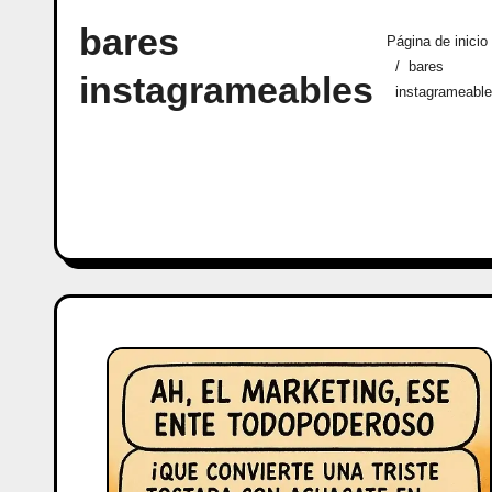
bares
Página de inicio
bares
instagrameables
instagrameabl