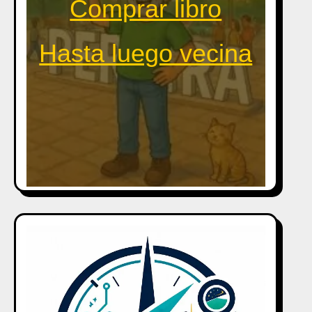
Comprar libro
Hasta luego vecina