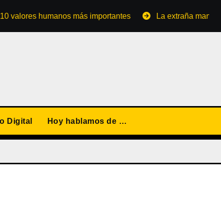
ores humanos más importantes
La extraña manera de con
 Digital
Hoy hablamos de …