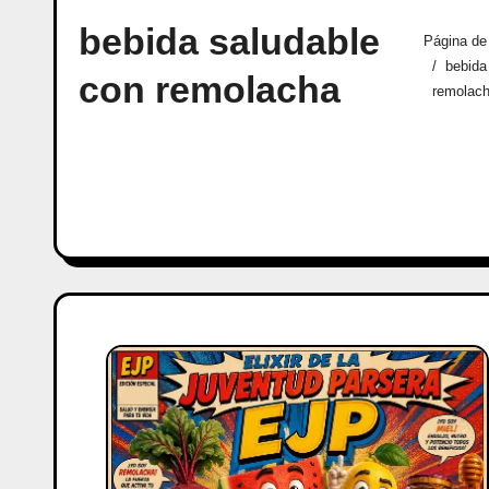
bebida saludable
Página de 
bebida
con remolacha
remolac