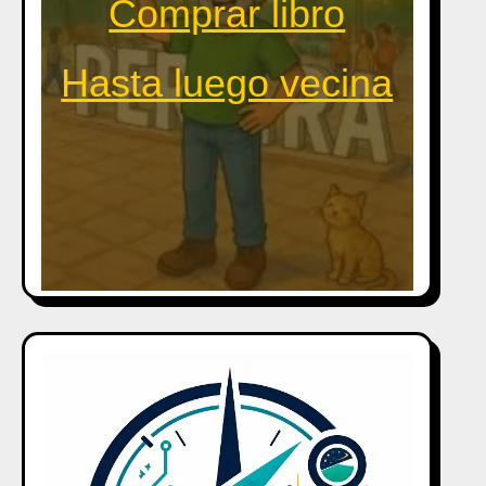
Comprar libro
Hasta luego vecina