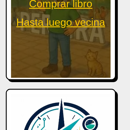
Comprar libro
Hasta luego vecina