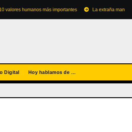
ores humanos más importantes
La extraña manera de conv
 Digital
Hoy hablamos de …