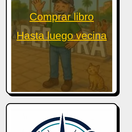
Comprar libro
Hasta luego vecina