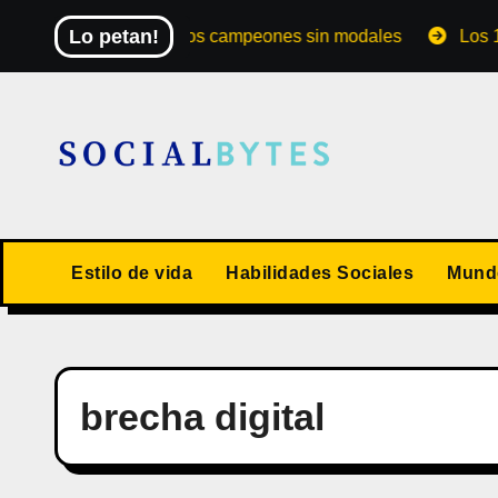
Saltar
Lo petan!
El Mundial de los campeones sin modales
Los 10 val
al
contenido
Estilo de vida
Habilidades Sociales
Mundo
brecha digital