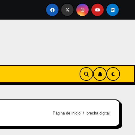
ertirse en familia
El primer tour de la India Chiquitina
Página de inicio
brecha digital