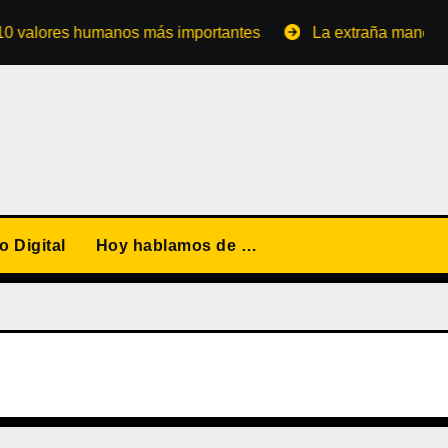
ores humanos más importantes
La extraña manera de conv
 Digital
Hoy hablamos de …