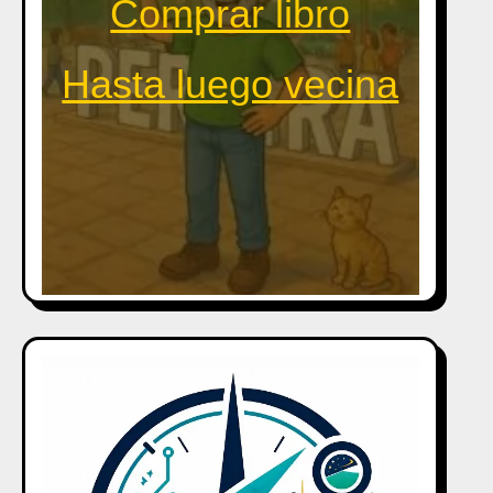
Comprar libro
Hasta luego vecina