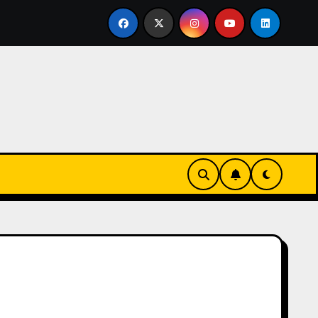
e en familia
El primer tour de la India Chiquitina