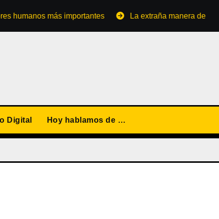
umanos más importantes
La extraña manera de convertirs
 Digital
Hoy hablamos de …