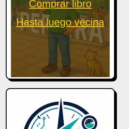
Comprar libro
Hasta luego vecina