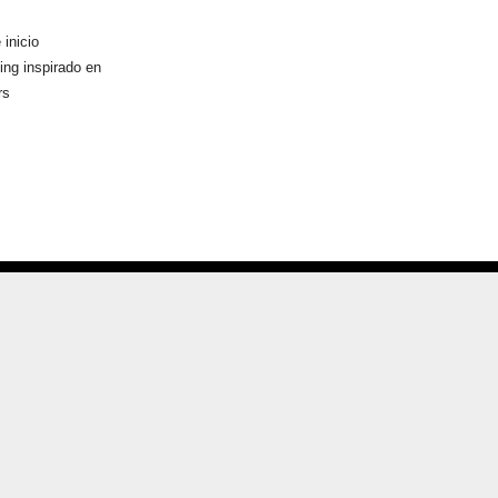
 inicio
ng inspirado en
rs