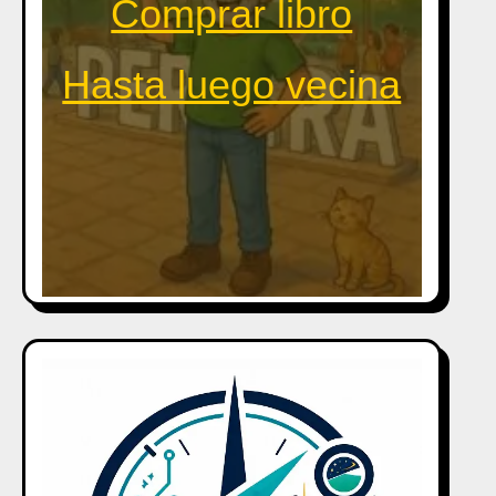
Comprar libro
Hasta luego vecina