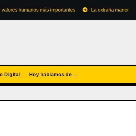
ores humanos más importantes
La extraña manera de conv
 Digital
Hoy hablamos de …