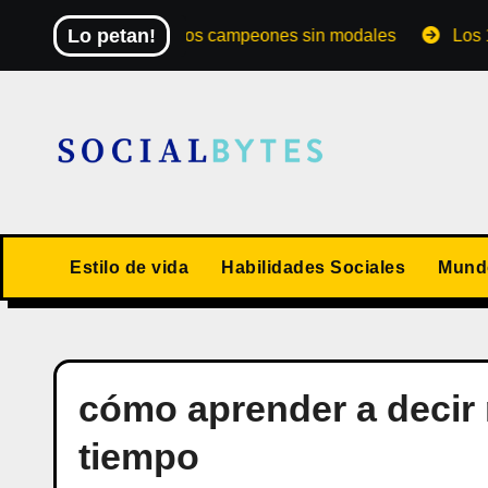
Saltar
Lo petan!
El Mundial de los campeones sin modales
Los 10 val
al
contenido
Estilo de vida
Habilidades Sociales
Mundo
cómo aprender a decir 
tiempo