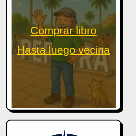
Comprar libro
Hasta luego vecina