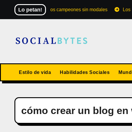
Saltar
Lo petan!
El Mundial de los campeones sin modales
Los 10 val
al
contenido
Estilo de vida
Habilidades Sociales
Mundo
cómo crear un blog en