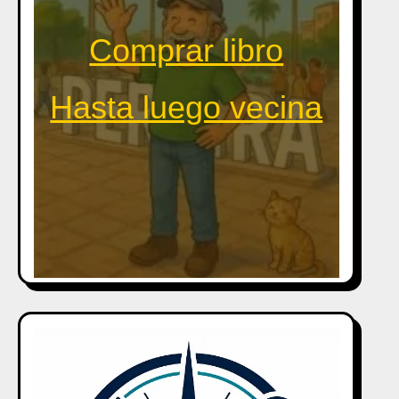
Comprar libro
Hasta luego vecina