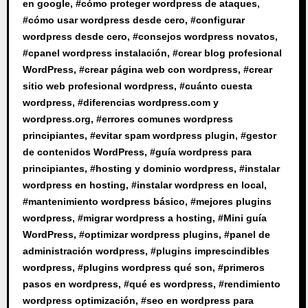
en google
, #
cómo proteger wordpress de ataques
,
#
cómo usar wordpress desde cero
, #
configurar
wordpress desde cero
, #
consejos wordpress novatos
,
#
cpanel wordpress instalación
, #
crear blog profesional
WordPress
, #
crear página web con wordpress
, #
crear
sitio web profesional wordpress
, #
cuánto cuesta
wordpress
, #
diferencias wordpress.com y
wordpress.org
, #
errores comunes wordpress
principiantes
, #
evitar spam wordpress plugin
, #
gestor
de contenidos WordPress
, #
guía wordpress para
principiantes
, #
hosting y dominio wordpress
, #
instalar
wordpress en hosting
, #
instalar wordpress en local
,
#
mantenimiento wordpress básico
, #
mejores plugins
wordpress
, #
migrar wordpress a hosting
, #
Mini guía
WordPress
, #
optimizar wordpress plugins
, #
panel de
administración wordpress
, #
plugins imprescindibles
wordpress
, #
plugins wordpress qué son
, #
primeros
pasos en wordpress
, #
qué es wordpress
, #
rendimiento
wordpress optimización
, #
seo en wordpress para