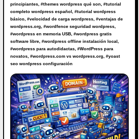
principiantes
, #
themes wordpress qué son
, #
tutorial
completo wordpress español
, #
tutorial wordpress
básico
, #
velocidad de carga wordpress
, #
ventajas de
wordpress.org
, #
wordfence seguridad wordpress
,
#
wordpress en memoria USB
, #
wordpress gratis
software libre
, #
wordpress offline instalación local
,
#
wordpress para autodidactas
, #
WordPress para
novatos
, #
wordpress.com vs wordpress.org
, #
yoast
seo wordpress configuración