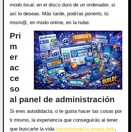
modo local
, en el disco duro de un ordenador, si
así lo deseas. Más tarde, podrías ponerlo, tú
mism@, en modo online, en la nube.
Pri
m
er
ac
ce
so
al panel de administración
Si eres autodidacta, o te gusta hacer las cosas por
ti mismo, la experiencia que conseguirás al tener
que buscarte la vida
manteniendo tu propia web
,