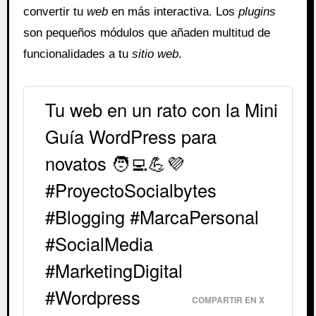
convertir tu
web
en más interactiva. Los
plugins
son pequeños módulos que añaden multitud de
funcionalidades a tu
sitio web
.
Tu web en un rato con la Mini
Guía WordPress para
novatos 🧑‍💻💪💜
#ProyectoSocialbytes
#Blogging #MarcaPersonal
#SocialMedia
#MarketingDigital
#Wordpress
COMPARTIR EN X