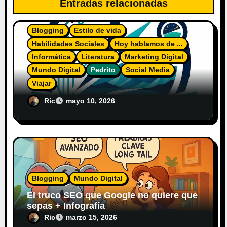
Entradas relacionadas
Blogging
Estilo de vida
Habilidades Sociales
Hoy hablamos de ...
Informática
Literatura
Marketing Digital
Mundo Digital
Pedrito
Social Media
Viajar
El Diario del Explorador Digital
Ric
mayo 10, 2026
Blogging
Mundo Digital
El truco SEO que Google no quiere que
sepas + Infografía
Ric
marzo 15, 2026