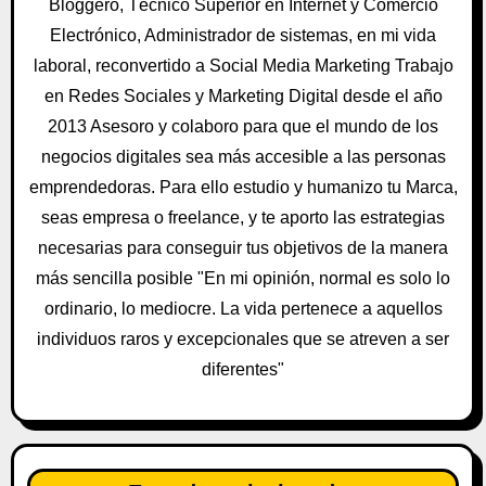
Bloggero, Técnico Superior en Internet y Comercio
n
Electrónico, Administrador de sistemas, en mi vida
laboral, reconvertido a Social Media Marketing Trabajo
d
en Redes Sociales y Marketing Digital desde el año
e
2013 Asesoro y colaboro para que el mundo de los
negocios digitales sea más accesible a las personas
e
emprendedoras. Para ello estudio y humanizo tu Marca,
n
seas empresa o freelance, y te aporto las estrategias
t
necesarias para conseguir tus objetivos de la manera
más sencilla posible "En mi opinión, normal es solo lo
r
ordinario, lo mediocre. La vida pertenece a aquellos
a
individuos raros y excepcionales que se atreven a ser
diferentes"
d
a
s