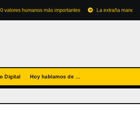
res humanos más importantes
La extraña manera de conve
 Digital
Hoy hablamos de …