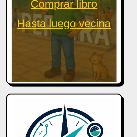
Comprar libro
Hasta luego vecina