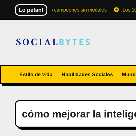
Saltar
Lo petan!
El Mundial de los campeones sin modales
Los 10 valor
al
contenido
Estilo de vida
Habilidades Sociales
Mundo
cómo mejorar la inteli