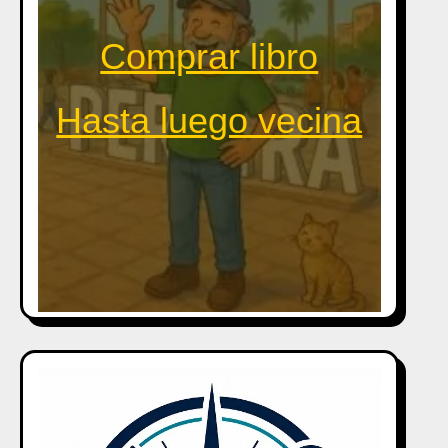
Comprar libro
Hasta luego vecina