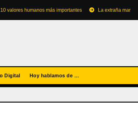
lores humanos más importantes
La extraña manera de con
 Digital
Hoy hablamos de …