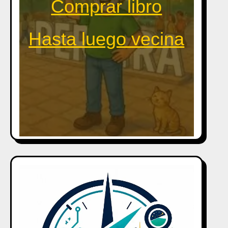
Comprar libro
Hasta luego vecina