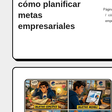
cómo planificar
Página
metas
có
empr
empresariales