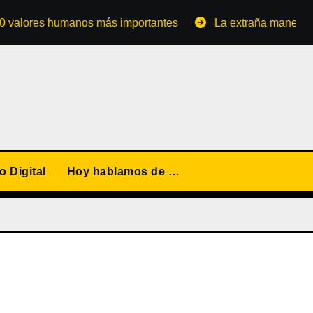
res humanos más importantes
La extraña manera de conve
 Digital
Hoy hablamos de …