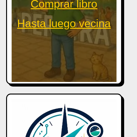
Comprar libro
Hasta luego vecina