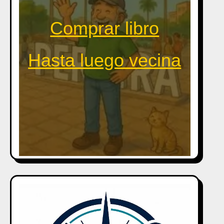
Comprar libro
Hasta luego vecina