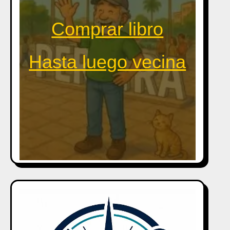
Comprar libro
Hasta luego vecina