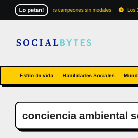
Saltar
Lo petan!
El Mundial de los campeones sin modales
Los 10 val
al
contenido
Estilo de vida
Habilidades Sociales
Mundo
conciencia ambiental s