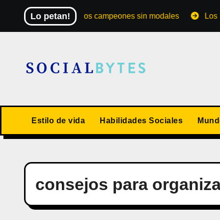
Saltar
Lo petan!
El Mundial de los campeones sin modales
Los 10 va
al
contenido
Estilo de vida
Habilidades Sociales
Mundo
consejos para organizar