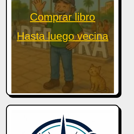
Comprar libro
Hasta luego vecina