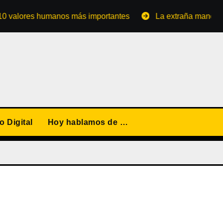
ores humanos más importantes
La extraña manera de conv
 Digital
Hoy hablamos de …