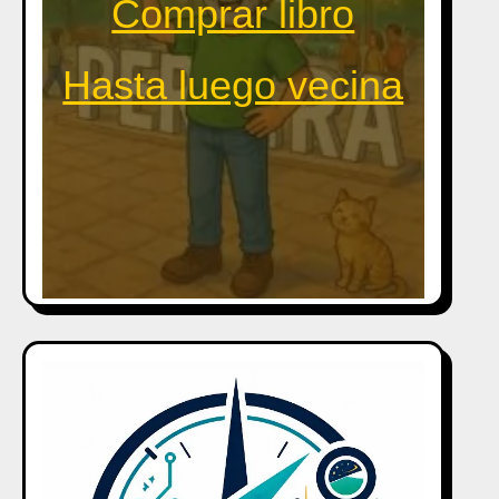
Comprar libro
Hasta luego vecina