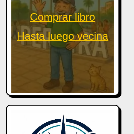
Comprar libro
Hasta luego vecina