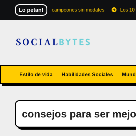
Saltar
Lo petan!
El Mundial de los campeones sin modales
Los 10 valor
al
contenido
Estilo de vida
Habilidades Sociales
Mundo
consejos para ser mejo