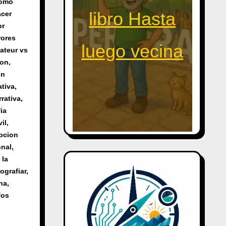
omo
libro Hasta
acer
or
rores
luego vecina
ateur vs
ion
,
on
ativa
,
rrativa
,
ia
il
,
epcion
onal
,
 la
ografiar
,
rna
,
fos