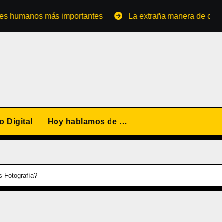
os más importantes
La extraña manera de convertirse en
 Digital
Hoy hablamos de …
s Fotografía?