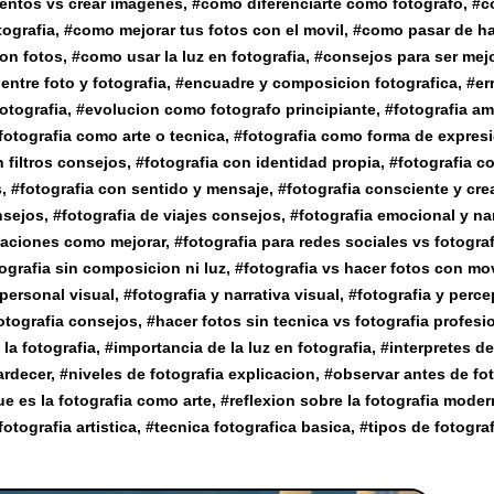
entos vs crear imagenes
, #
como diferenciarte como fotografo
, #
c
tografia
, #
como mejorar tus fotos con el movil
, #
como pasar de h
on fotos
, #
como usar la luz en fotografia
, #
consejos para ser mej
 entre foto y fotografia
, #
encuadre y composicion fotografica
, #
er
otografia
, #
evolucion como fotografo principiante
, #
fotografia am
fotografia como arte o tecnica
, #
fotografia como forma de expres
n filtros consejos
, #
fotografia con identidad propia
, #
fotografia c
s
, #
fotografia con sentido y mensaje
, #
fotografia consciente y cre
nsejos
, #
fotografia de viajes consejos
, #
fotografia emocional y na
caciones como mejorar
, #
fotografia para redes sociales vs fotograf
ografia sin composicion ni luz
, #
fotografia vs hacer fotos con mov
 personal visual
, #
fotografia y narrativa visual
, #
fotografia y perc
otografia consejos
, #
hacer fotos sin tecnica vs fotografia profesi
la fotografia
, #
importancia de la luz en fotografia
, #
interpretes de
ardecer
, #
niveles de fotografia explicacion
, #
observar antes de fot
ue es la fotografia como arte
, #
reflexion sobre la fotografia mode
fotografia artistica
, #
tecnica fotografica basica
, #
tipos de fotogra