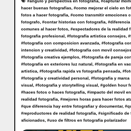
#
angulo y perspectiva en fotografia
, #
capturar mom
hacer buenas fotografias
, #
como mejorar el cielo en fo
fotos a hacer fotografia
, #
como transmitir emociones c
fotografo
, #
contar historias con fotografia
, #
diferencia
comunes al hacer fotos
, #
espectadores de la realidad f
fotografia profesional
, #
fotografia artistica consejos
, #
#
fotografia con composicion avanzada
, #
fotografia co
intencion y creatividad
, #
fotografia con movil consejo
#
fotografia creativa ejemplos
, #
fotografia de pareja co
#
fotografia en exteriores luz natural
, #
fotografia en va
artistica
, #
fotografia rapida vs fotografia pensada
, #
fot
#
fotografia y creatividad personal
, #
fotografia y marca
visual
, #
fotografia y storytelling visual
, #
golden hour f
#
haces fotos o haces fotografia
, #
impacto del movil en 
realidad fotografia
, #
mejores horas para hacer fotos at
#
que diferencia hay entre fotografiar y documentar
, #
q
#
reproductores de realidad fotografia
, #
significado de 
aficionados
, #
uso de filtros en fotografia polarizador