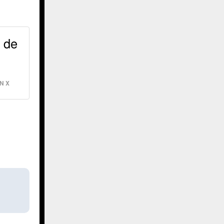
o de
N X