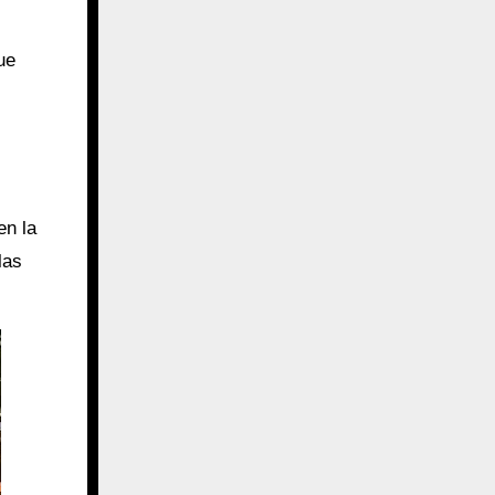
ue
en la
las