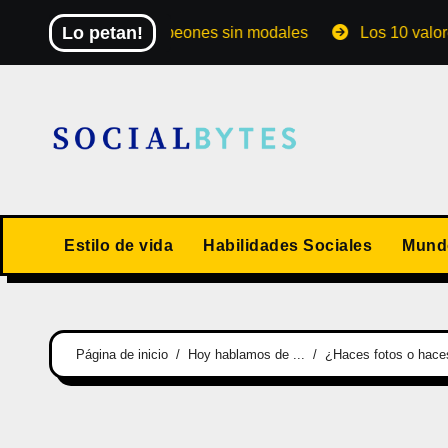
Saltar
Lo petan!
ial de los campeones sin modales
Los 10 valores human
al
contenido
Estilo de vida
Habilidades Sociales
Mundo
Página de inicio
Hoy hablamos de ...
¿Haces fotos o hace