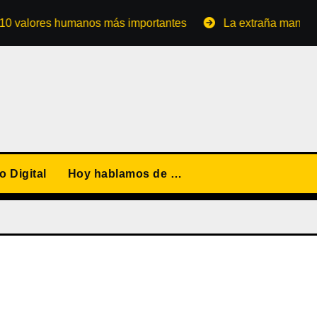
ores humanos más importantes
La extraña manera de con
 Digital
Hoy hablamos de …