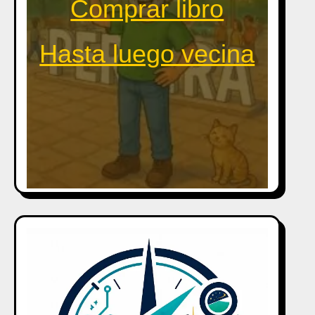
Comprar libro
Hasta luego vecina