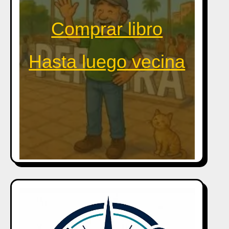
Comprar libro
Hasta luego vecina