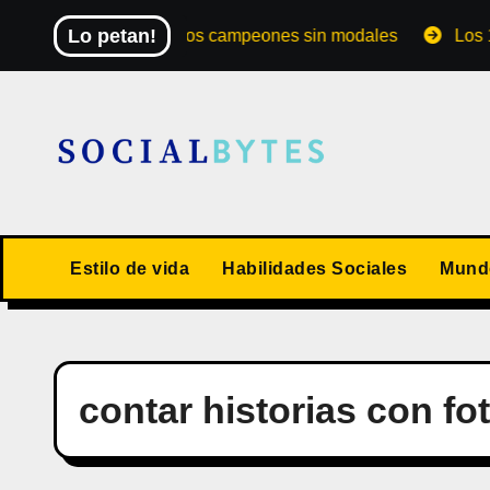
Saltar
Lo petan!
El Mundial de los campeones sin modales
Los 10 val
al
contenido
Estilo de vida
Habilidades Sociales
Mundo
contar historias con fo