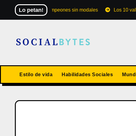
Saltar
Lo petan!
undial de los campeones sin modales
Los 10 valores h
al
contenido
Estilo de vida
Habilidades Sociales
Mundo