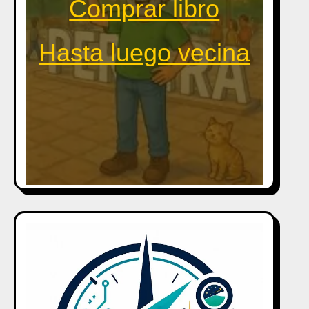
Comprar libro
Hasta luego vecina