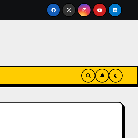
 en familia
El primer tour de la India Chiquitina