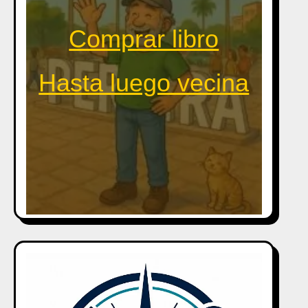
Comprar libro
Hasta luego vecina