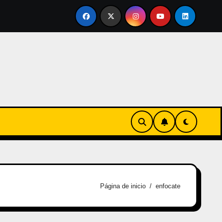
rtirse en familia
El primer tour de la India Chiquitina
Página de inicio
enfocate