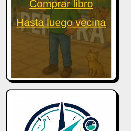
Comprar libro
Hasta luego vecina