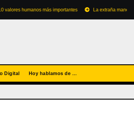
ores humanos más importantes
La extraña manera de conv
 Digital
Hoy hablamos de …