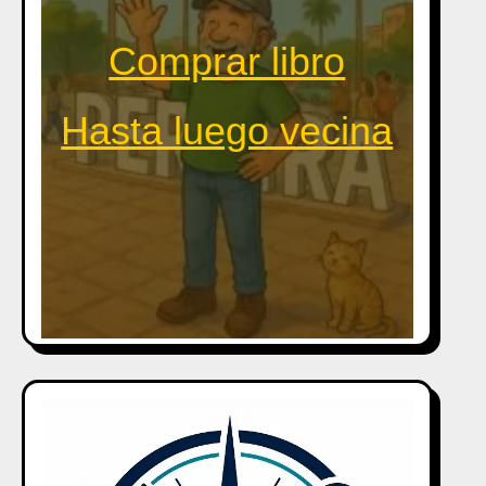
Comprar libro
Hasta luego vecina