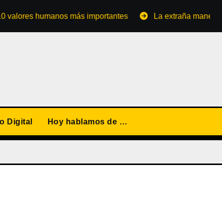
ores humanos más importantes
La extraña manera de conv
 Digital
Hoy hablamos de …