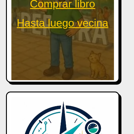
Comprar libro
Hasta luego vecina