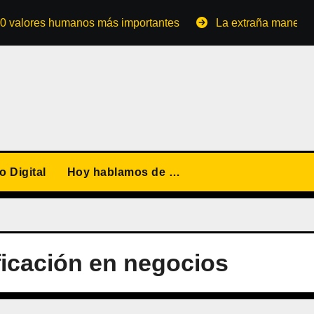
res humanos más importantes
La extraña manera de conve
 Digital
Hoy hablamos de …
ficación en negocios