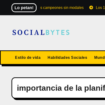
Saltar
Lo petan!
El Mundial de los campeones sin modales
Los 10 valo
al
contenido
Estilo de vida
Habilidades Sociales
Mundo
importancia de la plani