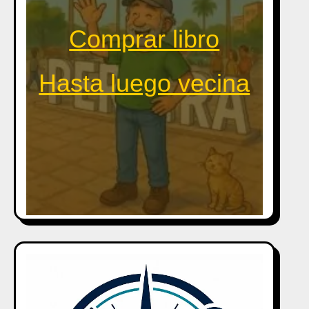
Comprar libro
Hasta luego vecina