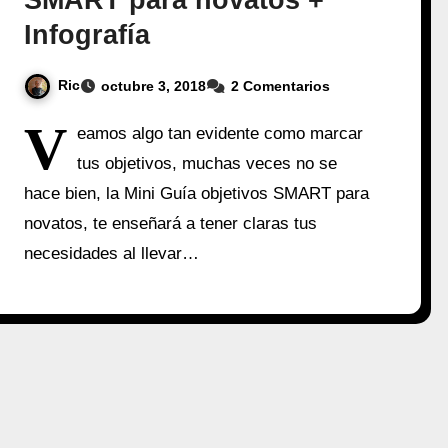
SMART para novatos +
Infografía
Ric
octubre 3, 2018
2 Comentarios
V
eamos algo tan evidente como marcar
tus objetivos, muchas veces no se
hace bien, la Mini Guía objetivos SMART para
novatos, te enseñará a tener claras tus
necesidades al llevar…