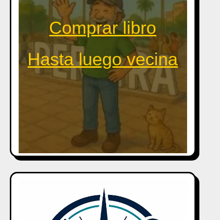
Comprar libro
Hasta luego vecina