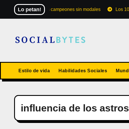
Saltar
Lo petan!
El Mundial de los campeones sin modales
Los 10 valor
al
contenido
Estilo de vida
Habilidades Sociales
Mundo
influencia de los astros