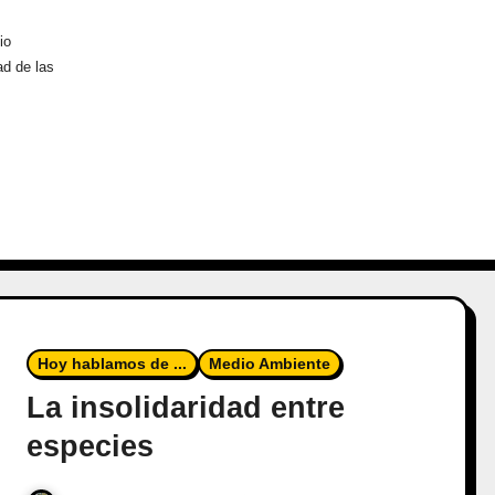
io
ad de las
Hoy hablamos de ...
Medio Ambiente
La insolidaridad entre
especies