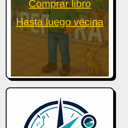
Comprar libro
Hasta luego vecina