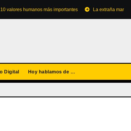
ores humanos más importantes
La extraña manera de con
 Digital
Hoy hablamos de …