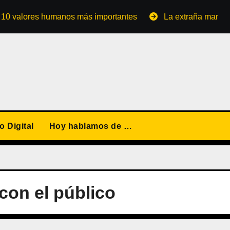
lores humanos más importantes
La extraña manera de con
 Digital
Hoy hablamos de …
con el público