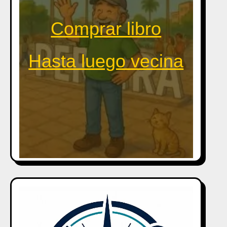
Comprar libro
Hasta luego vecina