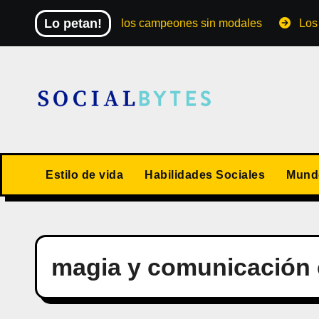
Saltar
Lo petan!
El Mundial de los campeones sin modales
Los 10 va
al
contenido
Estilo de vida
Habilidades Sociales
Mundo
magia y comunicación 