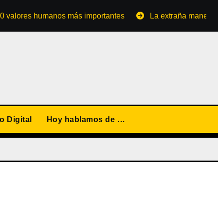
res humanos más importantes
La extraña manera de conve
 Digital
Hoy hablamos de …