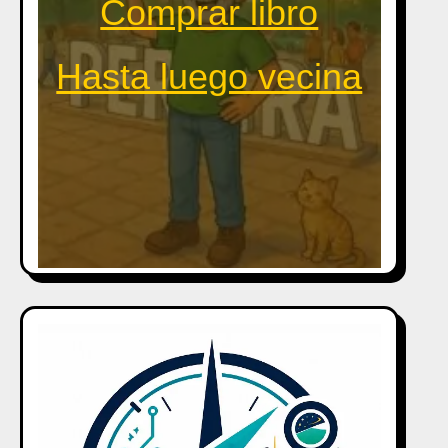
Comprar libro
Hasta luego vecina